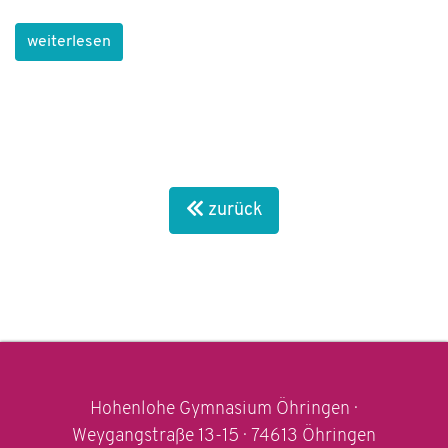
weiterlesen
zurück
Hohenlohe Gymnasium Öhringen ·
Weygangstraße 13-15 · 74613 Öhringen