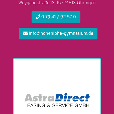
Weygangstraße 13-15 · 74613 Öhringen
0 79 41 / 92 57 0
info@hohenlohe-gymnasium.de