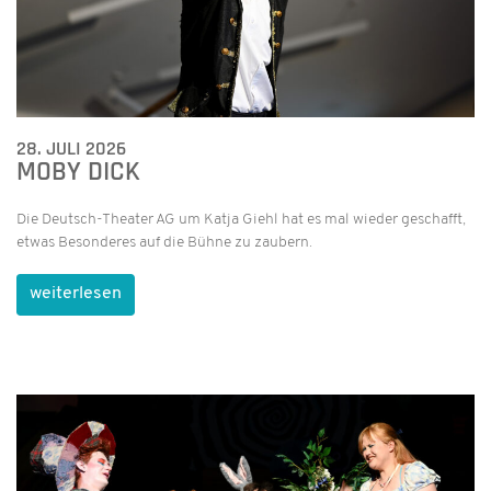
28. JULI 2026
MOBY DICK
Die Deutsch-Theater AG um Katja Giehl hat es mal wieder geschafft,
etwas Besonderes auf die Bühne zu zaubern.
weiterlesen