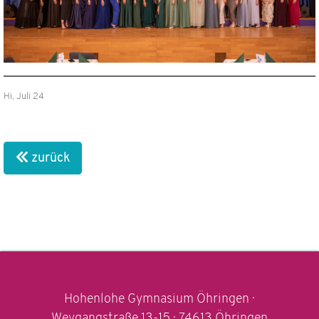
Hi, Juli 24
zurück
Hohenlohe Gymnasium Öhringen ·
Weygangstraße 13-15 · 74613 Öhringen