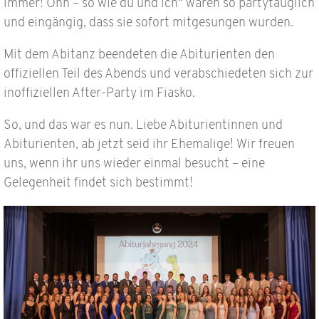
immer! Ohh – so wie du und ich“ waren so partytauglich
und eingängig, dass sie sofort mitgesungen wurden.
Mit dem Abitanz beendeten die Abiturienten den
offiziellen Teil des Abends und verabschiedeten sich zur
inoffiziellen After-Party im Fiasko.
So, und das war es nun. Liebe Abiturientinnen und
Abiturienten, ab jetzt seid ihr Ehemalige! Wir freuen
uns, wenn ihr uns wieder einmal besucht – eine
Gelegenheit findet sich bestimmt!