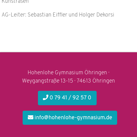
Kunstrasen
AG-Leiter: Sebastian Eiffler und Holger Dekorsi
Hohenlohe Gymnasium Öhringen ·
Weygangstraße 13-15 · 74613 Öhringen
0 79 41 / 92 57 0
info@hohenlohe-gymnasium.de