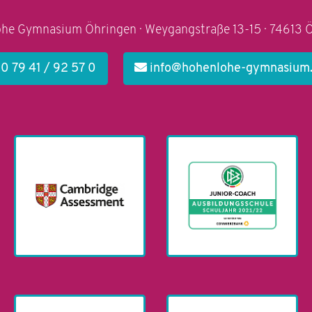
he Gymnasium Öhringen · Weygangstraße 13-15 · 74613 
0 79 41 / 92 57 0
info@hohenlohe-gymnasium