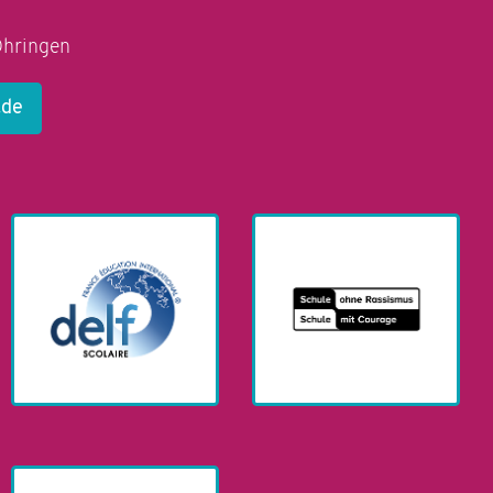
Öhringen
.de