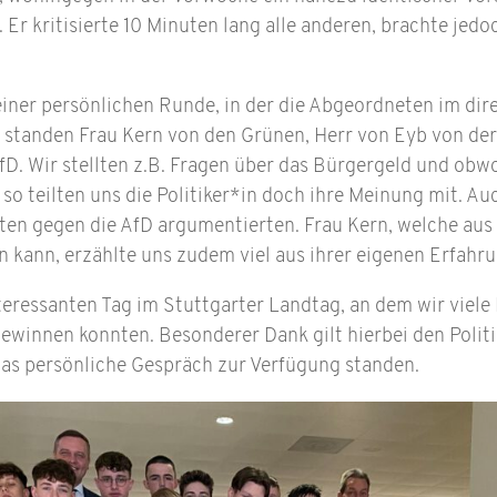
Er kritisierte 10 Minuten lang alle anderen, brachte jedo
einer persönlichen Runde, in der die Abgeordneten im di
 standen Frau Kern von den Grünen, Herr von Eyb von der
D. Wir stellten z.B. Fragen über das Bürgergeld und obwo
, so teilten uns die Politiker*in doch ihre Meinung mit. Au
ten gegen die AfD argumentierten. Frau Kern, welche au
 kann, erzählte uns zudem viel aus ihrer eigenen Erfahr
teressanten Tag im Stuttgarter Landtag, an dem wir viele
gewinnen konnten. Besonderer Dank gilt hierbei den Politi
das persönliche Gespräch zur Verfügung standen.