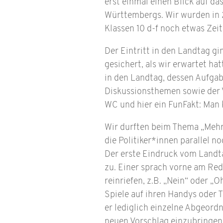
erst einmal einen Blick auf d
Württembergs. Wir wurden in 2
Klassen 10 d-f noch etwas Zei
Der Eintritt in den Landtag g
gesichert, als wir erwartet h
in den Landtag, dessen Aufga
Diskussionsthemen sowie der V
WC und hier ein FunFakt: Man 
Wir durften beim Thema „Mehrw
die Politiker*innen parallel n
Der erste Eindruck vom Landta
zu. Einer sprach vorne am Red
reinriefen, z.B. „Nein“ oder „
Spiele auf ihren Handys oder 
er lediglich einzelne Abgeord
neuen Vorschlag einzubringen,