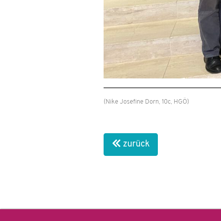
(Nike Josefine Dorn, 10c, HGÖ)
zurück