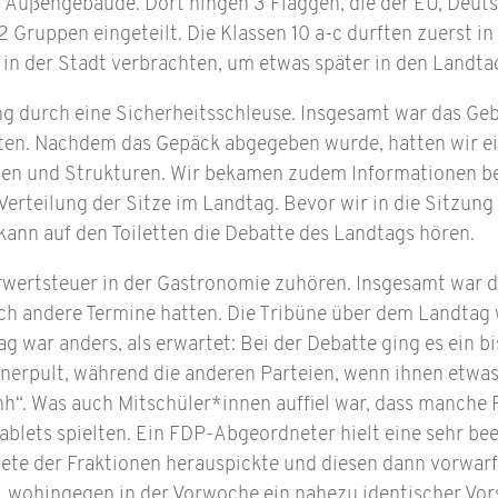
as Außengebäude. Dort hingen 3 Flaggen, die der EU, Deu
 Gruppen eingeteilt. Die Klassen 10 a-c durften zuerst i
t in der Stadt verbrachten, um etwas später in den Landta
ing durch eine Sicherheitsschleuse. Insgesamt war das G
atten. Nachdem das Gepäck abgegeben wurde, hatten wir e
ben und Strukturen. Wir bekamen zudem Informationen b
erteilung der Sitze im Landtag. Bevor wir in die Sitzung 
kann auf den Toiletten die Debatte des Landtags hören.
ertsteuer in der Gastronomie zuhören. Insgesamt war der
och andere Termine hatten. Die Tribüne über dem Landtag 
g war anders, als erwartet: Bei der Debatte ging es ein b
nerpult, während die anderen Parteien, wenn ihnen etwas n
Ohh“. Was auch Mitschüler*innen auffiel war, dass manche 
Tablets spielten. Ein FDP-Abgeordneter hielt eine sehr be
nete der Fraktionen herauspickte und diesen dann vorwarf,
 wohingegen in der Vorwoche ein nahezu identischer Vors