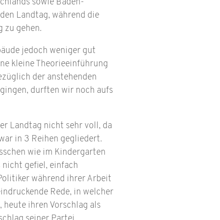
tschlands sowie Baden-
n den Landtag, während die
g zu gehen.
ebäude jedoch weniger gut
ine kleine Theorieeinführung
ezüglich der anstehenden
gingen, durften wir noch aufs
 Landtag nicht sehr voll, da
war in 3 Reihen gegliedert.
isschen wie im Kindergarten
icht gefiel, einfach
Politiker während ihrer Arbeit
eindruckende Rede, in welcher
 heute ihren Vorschlag als
chlag seiner Partei