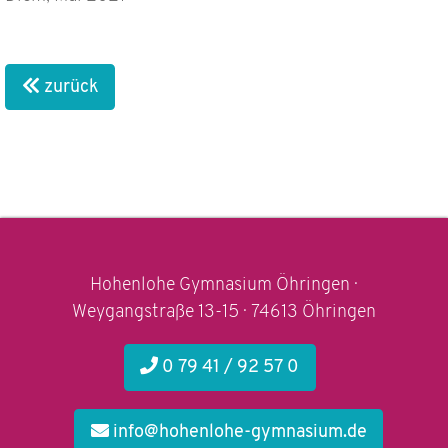
zurück
Hohenlohe Gymnasium Öhringen ·
Weygangstraße 13-15 · 74613 Öhringen
0 79 41 / 92 57 0
info@hohenlohe-gymnasium.de