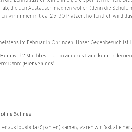
die Zehntklässler teilnehmen, die Spanisch lernen. Die 
 ab, die den Austausch machen wollen (denn die Schule h
en wir immer mit ca. 25-30 Plätzen, hoffentlich wird das
eistens im Februar in Öhringen. Unser Gegenbesuch ist i
 Heimweh? Möchtest du ein anderes Land kennen lernen
n? Dann: ¡Bienvenidos!
r ohne Schnee
er aus Igualada (Spanien) kamen, waren wir fast alle ne