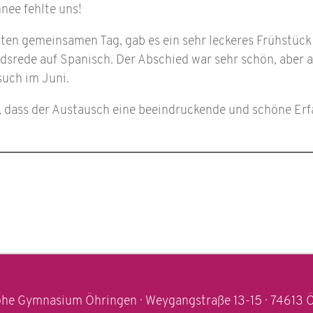
hnee fehlte uns!
en gemeinsamen Tag, gab es ein sehr leckeres Frühstück 
dsrede auf Spanisch. Der Abschied war sehr schön, aber a
such im Juni.
 dass der Austausch eine beeindruckende und schöne Erf
he Gymnasium Öhringen · Weygangstraße 13-15 · 74613 