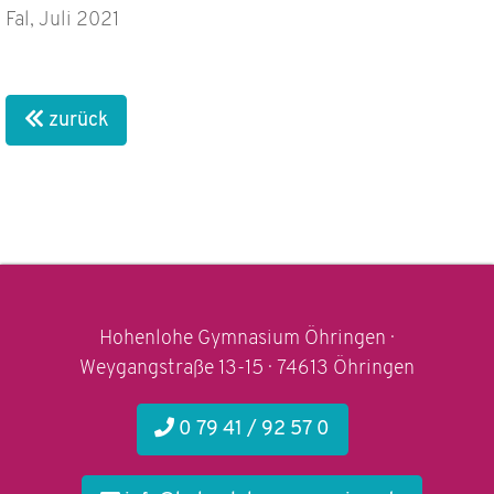
Fal, Juli 2021
zurück
Hohenlohe Gymnasium Öhringen ·
Weygangstraße 13-15 · 74613 Öhringen
0 79 41 / 92 57 0