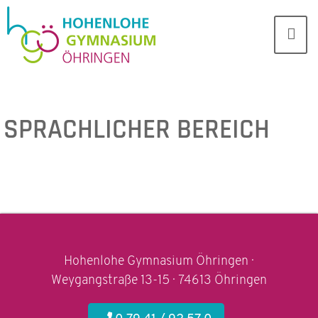
SPRACHLICHER BEREICH
Hohenlohe Gymnasium Öhringen ·
Weygangstraße 13-15 · 74613 Öhringen