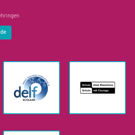
Öhringen
.de