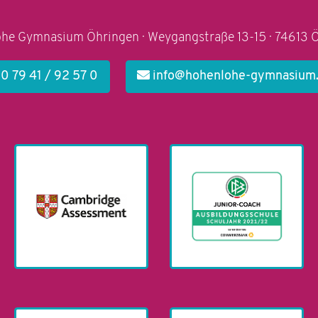
he Gymnasium Öhringen · Weygangstraße 13-15 · 74613 
0 79 41 / 92 57 0
info@hohenlohe-gymnasium