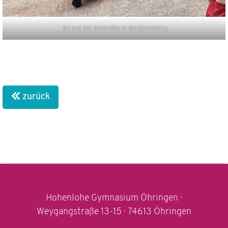
9d auf der Almhütte in Weißlensberg
zurück
Hohenlohe Gymnasium Öhringen ·
Weygangstraße 13-15 · 74613 Öhringen