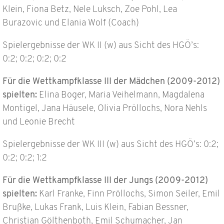
Klein, Fiona Betz, Nele Luksch, Zoe Pohl, Lea
Burazovic und Elania Wolf (Coach)
Spielergebnisse der WK II (w) aus Sicht des HGÖ’s:
0:2; 0:2; 0:2; 0:2
Für die Wettkampfklasse
I
II der Mädchen (2009-
2012)
spielten:
Elina Boger, Maria Veihelmann, Magdalena
Montigel, Jana Häusele, Olivia Pröllochs, Nora Nehls
und Leonie Brecht
Spielergebnisse der WK III (w) aus Sicht des HGÖ’s: 0:2;
0:2; 0:2; 1:2
Für die Wettkampfklasse III der Jungs (2009-2012)
spielten:
Karl Franke, Finn Pröllochs, Simon Seiler, Emil
Brußke, Lukas Frank, Luis Klein, Fabian Bessner,
Christian Gölthenboth, Emil Schumacher, Jan