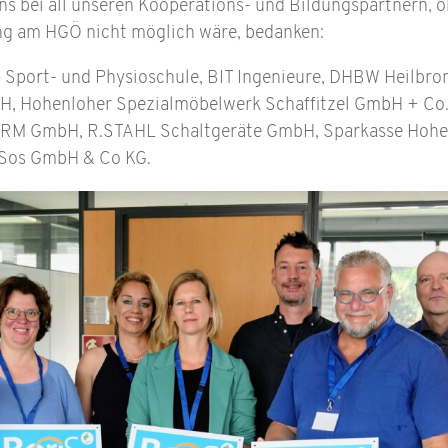
uns bei all unseren Kooperations- und Bildungspartnern, o
ng am HGÖ nicht möglich wäre, bedanken:
 – Sport- und Physioschule, BIT Ingenieure, DHBW Heilb
, Hohenloher Spezialmöbelwerk Schaffitzel GmbH + Co.
RM GmbH, R.STAHL Schaltgeräte GmbH, Sparkasse Hohen
iSos GmbH & Co KG.