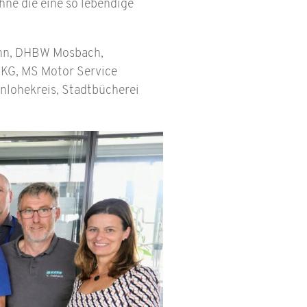
hne die eine so lebendige
ronn, DHBW Mosbach,
KG, MS Motor Service
lohekreis, Stadtbücherei