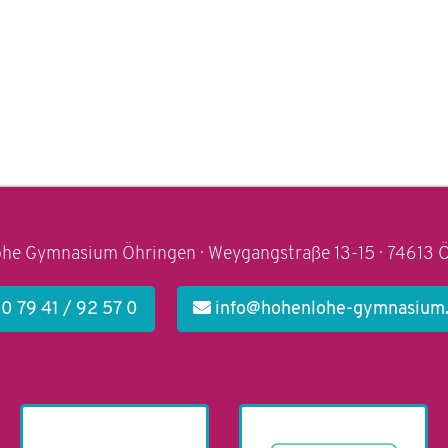
he Gymnasium Öhringen · Weygangstraße 13-15 · 74613 
0 79 41 / 92 57 0
info@hohenlohe-gymnasium