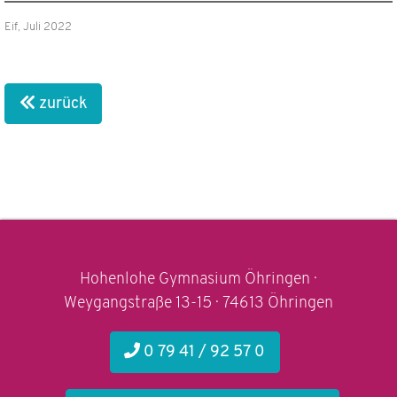
Eif, Juli 2022
zurück
Hohenlohe Gymnasium Öhringen ·
Weygangstraße 13-15 · 74613 Öhringen
0 79 41 / 92 57 0