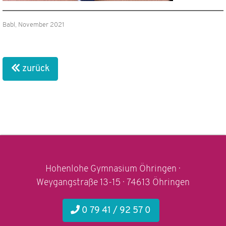
Babl, November 2021
zurück
Hohenlohe Gymnasium Öhringen ·
Weygangstraße 13-15 · 74613 Öhringen
0 79 41 / 92 57 0