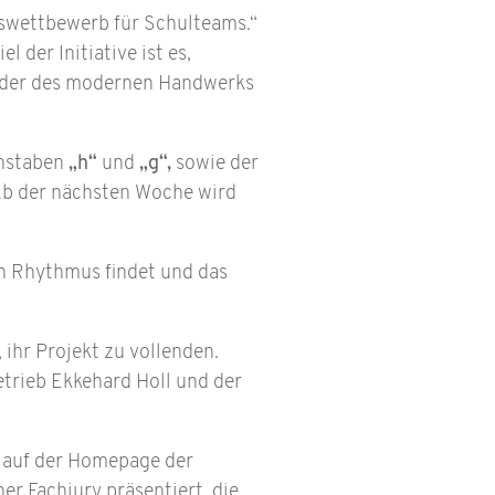
wettbewerb für Schulteams.“
 der Initiative ist es,
elder des modernen Handwerks
chstaben
„h“
und
„g“,
sowie der
 Ab der nächsten Woche wird
en Rhythmus findet und das
, ihr Projekt zu vollenden.
trieb Ekkehard Holl und der
auf der Homepage der
er Fachjury präsentiert, die