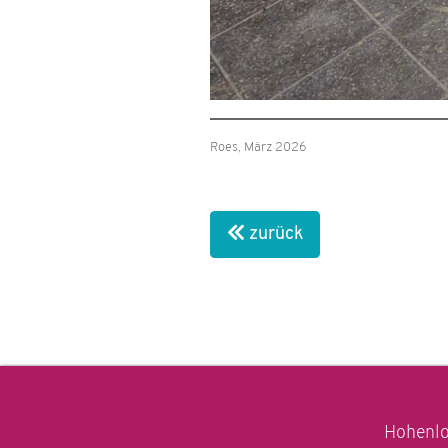
Roes, März 2026
zurück
Hohenlo