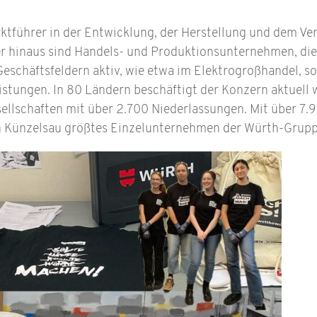
ktführer in der Entwicklung, der Herstellung und dem Ve
r hinaus sind Handels- und Produktionsunternehmen, die
schäftsfeldern aktiv, wie etwa im Elektrogroßhandel, so
istungen. In 80 Ländern beschäftigt der Konzern aktuell 
ellschaften mit über 2.700 Niederlassungen. Mit über 7.9
n Künzelsau größtes Einzelunternehmen der Würth-Grupp