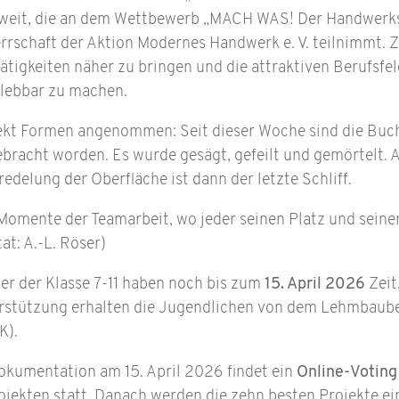
weit, die an dem Wettbewerb „MACH WAS! Der Handwerks
schaft der Aktion Modernes Handwerk e. V. teilnimmt. Ziel
ätigkeiten näher zu bringen und die attraktiven Berufsf
erlebbar zu machen.
jekt Formen angenommen: Seit dieser Woche sind die Bu
bracht worden. Es wurde gesägt, gefeilt und gemörtelt.
redelung der Oberfläche ist dann der letzte Schliff.
 Momente der Teamarbeit, wo jeder seinen Platz und sein
t: A.-L. Röser)
er der Klasse 7-11 haben noch bis zum
15. April 2026
Zeit
erstützung erhalten die Jugendlichen von dem Lehmbaube
K).
okumentation am 15. April 2026 findet ein
Online-Voting
ojekten statt. Danach werden die zehn besten Projekte ein