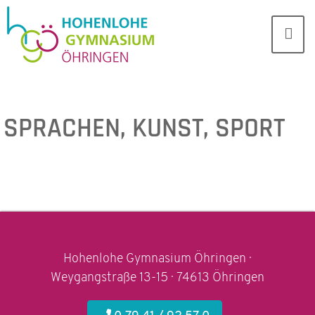
SPRACHEN, KUNST, SPORT
Hohenlohe Gymnasium Öhringen ·
Weygangstraße 13-15 · 74613 Öhringen