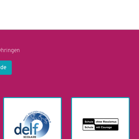
Öhringen
.de