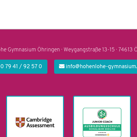
he Gymnasium Öhringen · Weygangstraße 13-15 · 74613 
0 79 41 / 92 57 0
info@hohenlohe-gymnasium