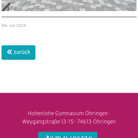
We, Juli 2024
zurück
Hohenlohe Gymnasium Öhringen ·
Weygangstraße 13-15 · 74613 Öhringen