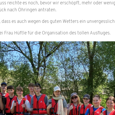
uss reichte es noch, bevor wir erschöpft, mehr oder wenig
ück nach Öhringen antraten.
en, dass es auch wegen des guten Wetters ein unvergesslic
 Frau Hüftle für die Organisation des tollen Ausfluges.