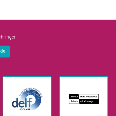
Öhringen
.de