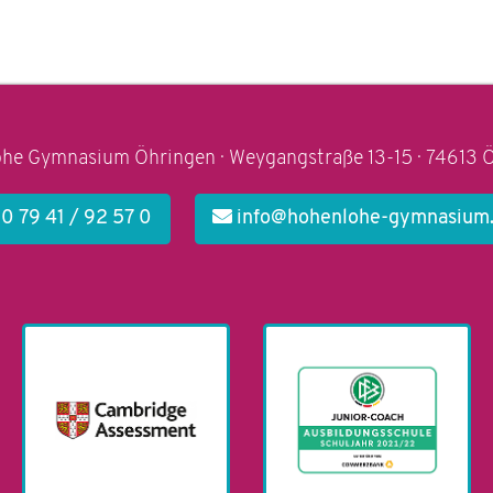
he Gymnasium Öhringen · Weygangstraße 13-15 · 74613 
0 79 41 / 92 57 0
info@hohenlohe-gymnasium