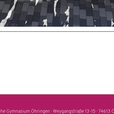
he Gymnasium Öhringen · Weygangstraße 13-15 · 74613 