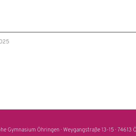
 2025
he Gymnasium Öhringen · Weygangstraße 13-15 · 74613 