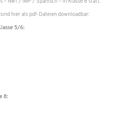
s – NwT / IMP / Spanisch – in Klasse 8 statt.
 sind hier als pdf-Dateien downloadbar:
Klasse 5/6:
e 8: