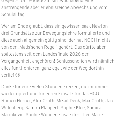
Gegen 21 Uhr endete am Mittwochabend eine
anstrengende aber erlebnisreiche Abwechslung vom
Schulalltag.
Wer am Ende glaubt, dass ein gewisser Isaak Newton
drei Grundsätze zur Bewegungslehre formulierte und
diese auch allgemein gültig sind, der hat NOCH nichts
von der „Mads‘schen Regel“ gehört. Das dürfte aber
spätestens seit dem Landesfinale 2026 der
Vergangenheit angehören! Schlussendlich wird nämlich
alles funktionieren, ganz egal, wie der Weg dorthin
verlief 🙂
Danke für eure vielen Stunden Freizeit, die ihr immer
wieder opfert und für euren Einsatz für das HGÖ:
Romeo Hörner, Alex Groth, Mikail Denk, Max Groth, Jan
Willenberg, Samira Plappert, Sophie Klee, Samira
Marinkovic, Sophie Wunder, Elisa Eifert, Lee Marie