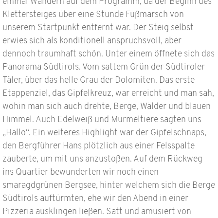
einmal Wandern auf dem Programm, da der Beginn des
Klettersteiges über eine Stunde Fußmarsch von
unserem Startpunkt entfernt war. Der Steig selbst
erwies sich als konditionell anspruchsvoll, aber
dennoch traumhaft schön. Unter einem öffnete sich das
Panorama Südtirols. Vom sattem Grün der Südtiroler
Täler, über das helle Grau der Dolomiten. Das erste
Etappenziel, das Gipfelkreuz, war erreicht und man sah,
wohin man sich auch drehte, Berge, Wälder und blauen
Himmel. Auch Edelweiß und Murmeltiere sagten uns
„Hallo“. Ein weiteres Highlight war der Gipfelschnaps,
den Bergführer Hans plötzlich aus einer Felsspalte
zauberte, um mit uns anzustoßen. Auf dem Rückweg
ins Quartier bewunderten wir noch einen
smaragdgrünen Bergsee, hinter welchem sich die Berge
Südtirols auftürmten, ehe wir den Abend in einer
Pizzeria ausklingen ließen. Satt und amüsiert von