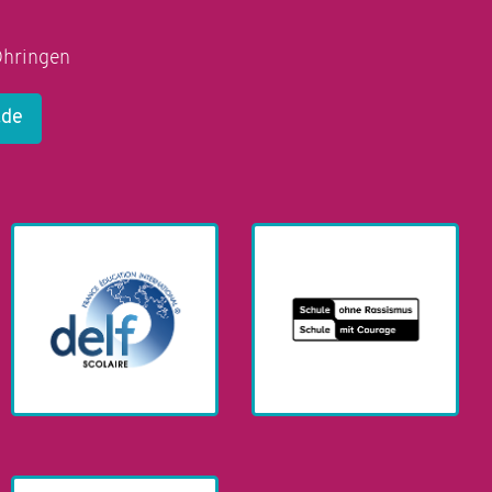
Öhringen
.de