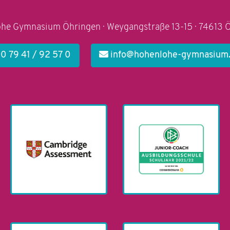
he Gymnasium Öhringen · Weygangstraße 13-15 · 74613 
0 79 41 / 92 57 0
info@hohenlohe-gymnasium