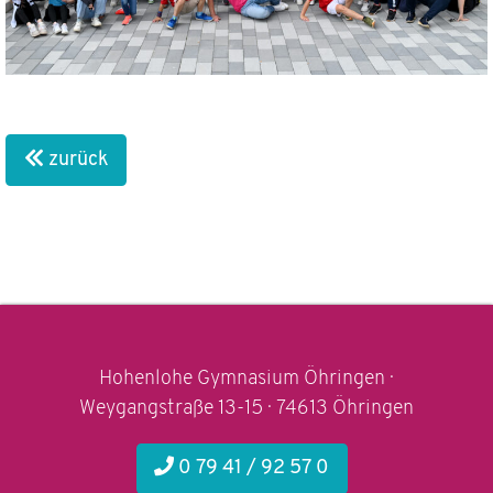
zurück
Hohenlohe Gymnasium Öhringen ·
Weygangstraße 13-15 · 74613 Öhringen
0 79 41 / 92 57 0