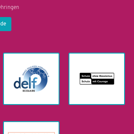
Öhringen
.de