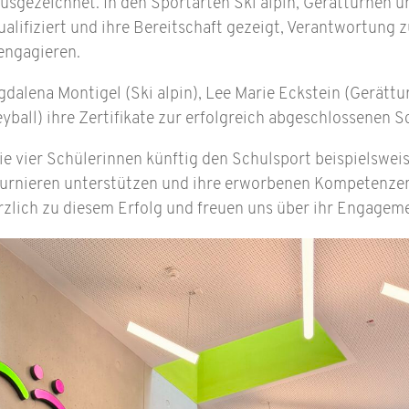
gezeichnet. In den Sportarten Ski alpin, Gerätturnen und
ualifiziert und ihre Bereitschaft gezeigt, Verantwortung
engagieren.
dalena Montigel (Ski alpin), Lee Marie Eckstein (Gerätt
eyball) ihre Zertifikate zur erfolgreich abgeschlossenen
ie vier Schülerinnen künftig den Schulsport beispielswei
urnieren unterstützen und ihre erworbenen Kompetenzen 
erzlich zu diesem Erfolg und freuen uns über ihr Engageme