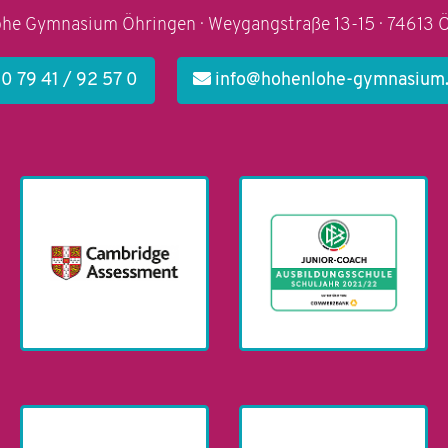
he Gymnasium Öhringen · Weygangstraße 13-15 · 74613 
0 79 41 / 92 57 0
info@hohenlohe-gymnasium