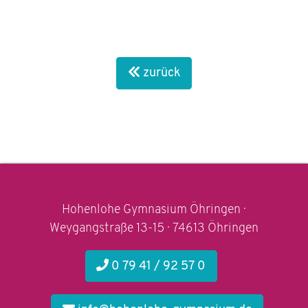
zurück
Hohenlohe Gymnasium Öhringen ·
Weygangstraße 13-15 · 74613 Öhringen
0 79 41 / 92 57 0