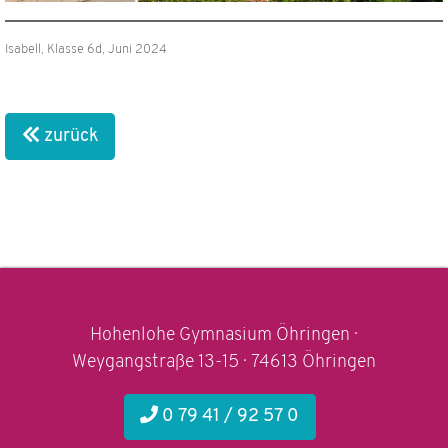
Isabell, Klasse 6d, Juni 2024
zurück
Hohenlohe Gymnasium Öhringen ·
Weygangstraße 13-15 · 74613 Öhringen
0 79 41 / 92 57 0