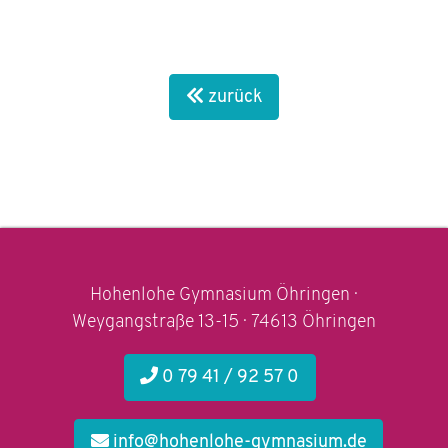
zurück
Hohenlohe Gymnasium Öhringen ·
Weygangstraße 13-15 · 74613 Öhringen
0 79 41 / 92 57 0
info@hohenlohe-gymnasium.de