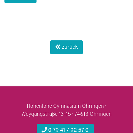
zurück
Hohenlohe Gymnasium Öhringen ·
Weygangstraße 13-15 · 74613 Öhringen
0 79 41 / 92 57 0