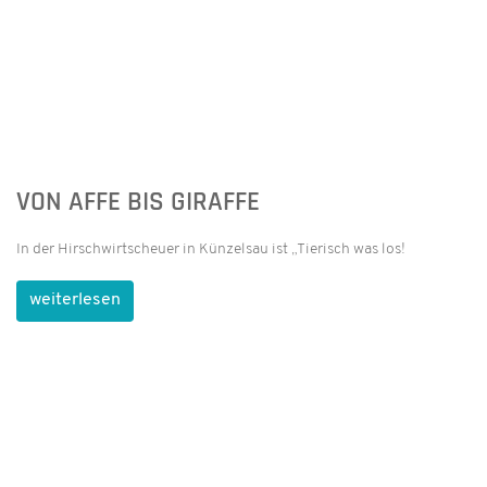
13. APRIL 2026
HGÖ-FUSSBALLER FREUEN SICH AUFS RB-F
INALE
Gegner in der Vorrunde war für beide Teams das Schlossgymnasium
aus Künzelsau. wie bereits in den Jahren zuvor erwies sich der
Gegner erneut als spielstark.
weiterlesen
26. MÄRZ 2026
GROSSE BÜHNE FÜR GROSSE IDEEN
Schüler begeistern beim Deutschen Gründerpreis.