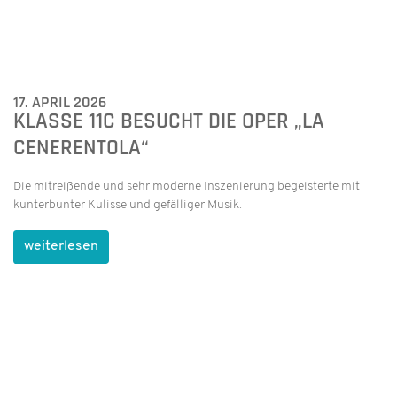
Die mitreißende und sehr moderne Inszenierung begeisterte mit
kunterbunter Kulisse und gefälliger Musik.
weiterlesen
VON AFFE BIS GIRAFFE
In der Hirschwirtscheuer in Künzelsau ist „Tierisch was los!
weiterlesen