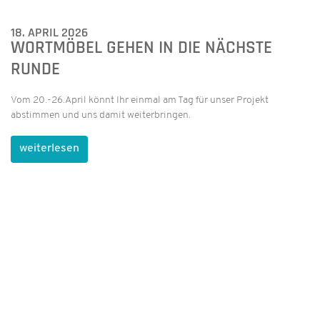
18. APRIL 2026
WORTMÖBEL GEHEN IN DIE NÄCHSTE
RUNDE
Vom 20.-26.April könnt Ihr einmal am Tag für unser Projekt
abstimmen und uns damit weiterbringen.
weiterlesen
17. APRIL 2026
KLASSE 11C BESUCHT DIE OPER „LA
CENERENTOLA“