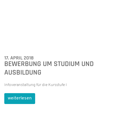
BEWERBUNG UM STUDIUM UND
AUSBILDUNG
Infoveranstaltung für die Kursstufe I
weiterlesen
13. APRIL 2018
HGÖ-FUSSBALLER ERREICHEN DIE N
ÄCHSTE RUNDE
Der Wettkampf III zieht in die nächste Runde ein!
weiterlesen