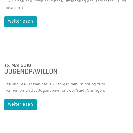
HGÖ-Schüler durften bei einer Aufzeichnung des Tigerenten-Clubs
mitwirken.
weiterlesen
15. MAI 2018
JUGENDPAVILLON
5te und 6te Klassen des HGÖ folgen der Einladung zum
Kennenlernen des Jugendpavillons der Stadt Öhringen.
weiterlesen