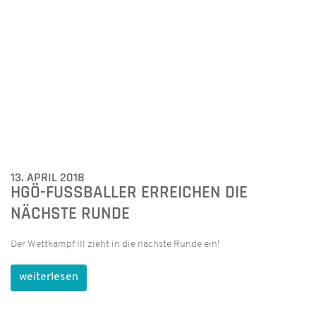
zurück
Hohenlohe Gymnasium Öhringen ·
Weygangstraße 13-15 · 74613 Öhringen
0 79 41 / 92 57 0