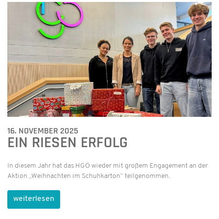
16. NOVEMBER 2025
EIN RIESEN ERFOLG
In diesem Jahr hat das HGÖ wieder mit großem Engagement an der
Aktion „Weihnachten im Schuhkarton“ teilgenommen.
weiterlesen