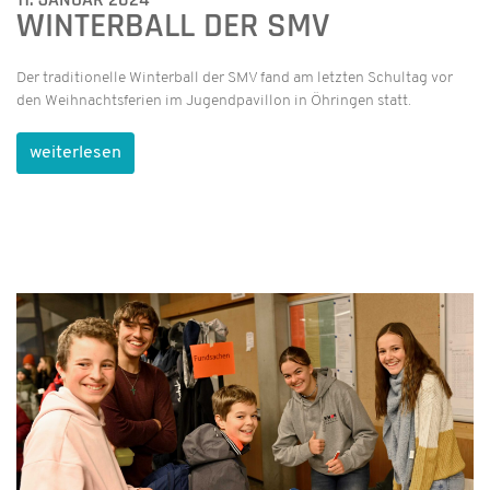
WINTERBALL DER SMV
Der traditionelle Winterball der SMV fand am letzten Schultag vor
den Weihnachtsferien im Jugendpavillon in Öhringen statt.
weiterlesen